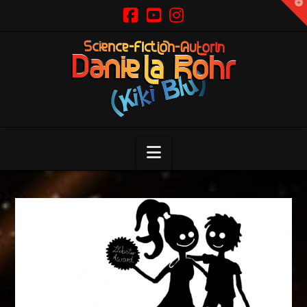
T
t
W
Navigation