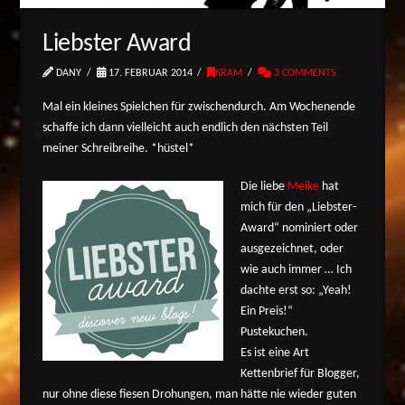
Liebster Award
DANY
17. FEBRUAR 2014
KRAM
3 COMMENTS
Mal ein kleines Spielchen für zwischendurch. Am Wochenende
schaffe ich dann vielleicht auch endlich den nächsten Teil
meiner Schreibreihe. *hüstel*
Die liebe
Meike
hat
mich für den „Liebster-
Award“ nominiert oder
ausgezeichnet, oder
wie auch immer … Ich
dachte erst so: „Yeah!
Ein Preis!“
Pustekuchen.
Es ist eine Art
Kettenbrief für Blogger,
nur ohne diese fiesen Drohungen, man hätte nie wieder guten