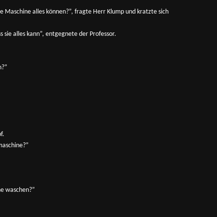
se Maschine alles können?”, fragte Herr Klump und kratzte sich
s sie alles kann”, entgegnete der Professor.
n?”
f.
lmaschine?”
he waschen?”