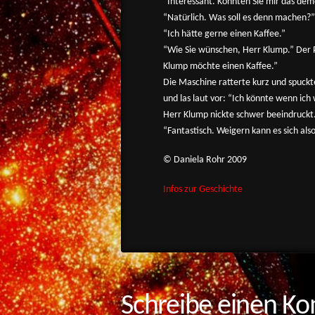
“Interessant. Könnten Sie mir das dem
“Natürlich. Was soll es denn machen?”
“Ich hätte gerne einen Kaffee.”
“Wie Sie wünschen, Herr Klump.” Der 
Klump möchte einen Kaffee.”
Die Maschine ratterte kurz und spuckte
und las laut vor: “Ich könnte wenn ich 
Herr Klump nickte schwer beeindruckt
“Fantastisch. Weigern kann es sich als
© Daniela Rohr 2009
Infos zur Geschichte
Schreibe einen K