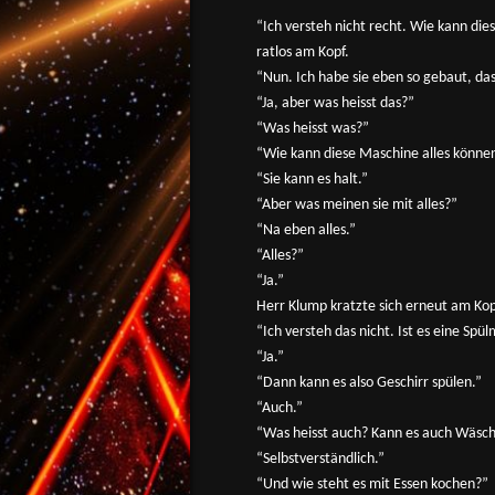
“Ich versteh nicht recht. Wie kann die
ratlos am Kopf.
“Nun. Ich habe sie eben so gebaut, das
“Ja, aber was heisst das?”
“Was heisst was?”
“Wie kann diese Maschine alles könne
“Sie kann es halt.”
“Aber was meinen sie mit alles?”
“Na eben alles.”
“Alles?”
“Ja.”
Herr Klump kratzte sich erneut am Kop
“Ich versteh das nicht. Ist es eine Spü
“Ja.”
“Dann kann es also Geschirr spülen.”
“Auch.”
“Was heisst auch? Kann es auch Wäsc
“Selbstverständlich.”
“Und wie steht es mit Essen kochen?”