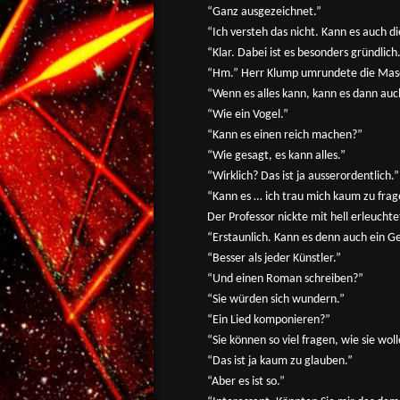
“Ganz ausgezeichnet.”
“Ich versteh das nicht. Kann es auch 
“Klar. Dabei ist es besonders gründlich
“Hm.” Herr Klump umrundete die Masch
“Wenn es alles kann, kann es dann auc
“Wie ein Vogel.”
“Kann es einen reich machen?”
“Wie gesagt, es kann alles.”
“Wirklich? Das ist ja ausserordentlich.”
“Kann es … ich trau mich kaum zu frage
Der Professor nickte mit hell erleucht
“Erstaunlich. Kann es denn auch ein 
“Besser als jeder Künstler.”
“Und einen Roman schreiben?”
“Sie würden sich wundern.”
“Ein Lied komponieren?”
“Sie können so viel fragen, wie sie wol
“Das ist ja kaum zu glauben.”
“Aber es ist so.”