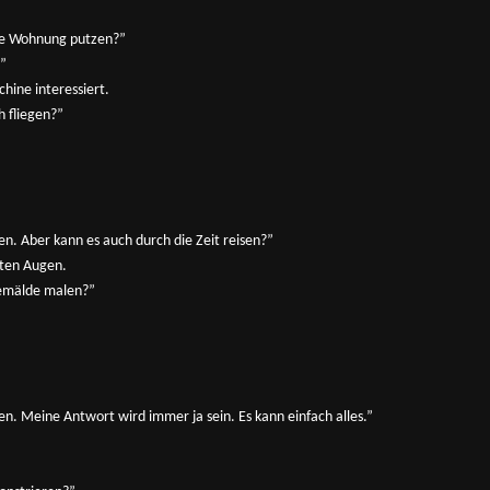
die Wohnung putzen?”
.”
ine interessiert.
h fliegen?”
n. Aber kann es auch durch die Zeit reisen?”
eten Augen.
Gemälde malen?”
len. Meine Antwort wird immer ja sein. Es kann einfach alles.”