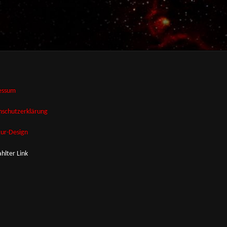
essum
nschutzerklärung
tur-Design
hlter Link